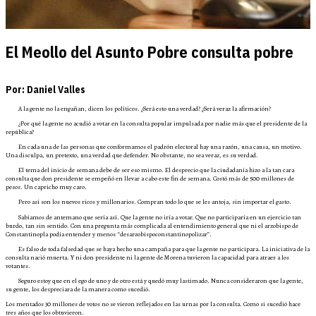
El Meollo del Asunto Pobre consulta pobre
Por: Daniel Valles
A la gente no la engañan, dicen los políticos. ¿Será esto una verdad? ¿Será veraz la afirmación?
¿Por qué la gente no acudió a votar en la consulta popular impulsada por nadie más que el presidente de la
república?
En cada una de las personas que conformamos el padrón electoral hay una razón, una causa, un motivo.
Una disculpa, un pretexto, una verdad que defender. No obstante, no sea veraz, es su verdad.
El tema del inicio de semana debe de ser eso mismo. El desprecio que la ciudadanía hizo a la tan cara
consulta que don presidente se empeñó en llevar a cabo este fin de semana. Costó más de 500 millones de
pesos. Un capricho muy caro.
Pero así son los nuevos ricos y millonarios. Compran todo lo que se les antoja, sin importar el gasto.
Sabíamos de antemano que sería así. Que la gente no iría a votar. Que no participaría en un ejercicio tan
burdo, tan sin sentido. Con una pregunta más complicada al entendimiento general que ni el arzobispo de
Constantinopla podía entender y menos “desarzobispoconstantinopolizar”.
Es falso de toda falsedad que se haya hecho una campaña para que la gente no participara. La iniciativa de la
consulta nació muerta. Y ni don presidente ni la gente de Morena tuvieron la capacidad para atraer a los
votantes.
Seguro estoy que en el ego de uno y de otro está y quedó muy lastimado. Nunca consideraron que la gente,
su gente, los despreciara de la manera como sucedió.
Los mentados 30 millones de votos no se vieron reflejados en las urnas por la consulta. Como si sucedió hace
tres años que los obtuvieron.