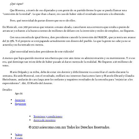
¿Qué sigue?
Que Morena, a través de sus diputados y con gente de su partido forme lo que se pueda llamar una
“comisión de la verdad”. Lo que iban a hacer, en caso de haber sido el resultado contrario a lo obtenido.
Pero, qué necesidad de gastar dinero que no es de ellos.
En Mexicali, con 700 personas que votaron a mano alzada, cancelaron una cervecera que estaba a punto de
arrancar y echaron a la basura cientos de millones de dólares en la inversión y miles de empleos, no llegaron.
Con una consulta de igual forma, don presidente canceló la inversión del NAICM, que ya tenía un avance
del 32-35%. Y el proyecto se está pagando actualmente con dinero del pueblo. Lo que la gente no sabe ya no se
acuerda y no ha tomado en cuenta.
¿Qué necesidad tenía don presidente de este ridículo?
A menos que haya querido mostrar una fuerza que cree aún tiene su administración y su movimiento. Y si eso
era, qué domingo tan triste debe de haber pasado al darse cuenta de la realidad. No llegaron a 10 millones de
votos.
Mario Delgado y su tribu, debe de estar sin dormir y difícilmente va a conciliar el sueño durante la
semana. Ricardo Monreal, con el resultado, enfilará sus intereses hacia otros lares y Marcelo Ebrard y Claudia
Sheinbaum, andarán de cara larga ante los nefastos y negativos resultados de la consulta para “enjuiciar a los
expresidentes”. Ahí, El Meollo del Asunto.
Detalles
Ago.02
Anterior
Siguiente
Terminos y condiciones
Acerca de nosotros
© 2020 asiescomo.com.mx Todos los Derechos Reservados.
Juárez
Estado