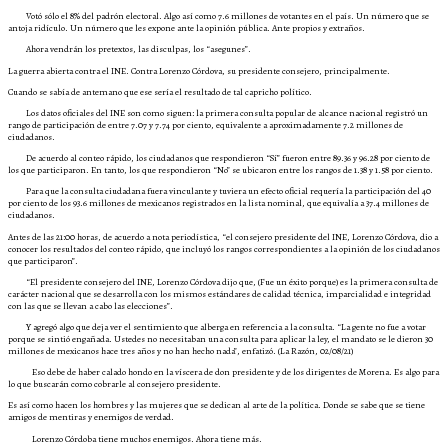
Votó sólo el 8% del padrón electoral. Algo así como 7.6 millones de votantes en el país. Un número que se
antoja ridículo. Un número que les expone ante la opinión pública. Ante propios y extraños.
Ahora vendrán los pretextos, las disculpas, los “asegunes”.
La guerra abierta contra el INE. Contra Lorenzo Córdova, su presidente consejero, principalmente.
Cuando se sabía de antemano que ese sería el resultado de tal capricho político.
Los datos oficiales del INE son como siguen: la primera consulta popular de alcance nacional registró un
rango de participación de entre 7.07 y 7.74 por ciento, equivalente a aproximadamente 7.2 millones de
ciudadanos.
De acuerdo al conteo rápido, los ciudadanos que respondieron “Sí” fueron entre 89.36 y 96.28 por ciento de
los que participaron. En tanto, los que respondieron “No” se ubicaron entre los rangos de 1.38 y 1.58 por ciento.
Para que la consulta ciudadana fuera vinculante y tuviera un efecto oficial requería la participación del 40
por ciento de los 93.6 millones de mexicanos registrados en la lista nominal, que equivalía a 37.4 millones de
ciudadanos.
Antes de las 21:00 horas, de acuerdo a nota periodística, “el consejero presidente del INE, Lorenzo Córdova, dio a
conocer los resultados del conteo rápido, que incluyó los rangos correspondientes a la opinión de los ciudadanos
que participaron”.
“El presidente consejero del INE, Lorenzo Córdova dijo que, (Fue un éxito porque) es la primera consulta de
carácter nacional que se desarrolla con los mismos estándares de calidad técnica, imparcialidad e integridad
con las que se llevan a cabo las elecciones”.
Y agregó algo que deja ver el sentimiento que alberga en referencia a la consulta. “La gente no fue a votar
porque se sintió engañada. Ustedes no necesitaban una consulta para aplicar la ley, el mandato se le dieron 30
millones de mexicanos hace tres años y no han hecho nada”, enfatizó. (La Razón, 02/08/21)
Eso debe de haber calado hondo en la víscera de don presidente y de los dirigentes de Morena. Es algo para
lo que buscarán como cobrarle al consejero presidente.
Es así como hacen los hombres y las mujeres que se dedican al arte de la política. Donde se sabe que se tiene
amigos de mentiras y enemigos de verdad.
Lorenzo Córdoba tiene muchos enemigos. Ahora tiene más.