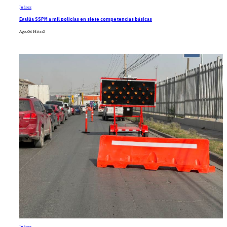
Juárez
Evalúa SSPM a mil policías en siete competencias básicas
Ago.06
Hits:
0
Juárez