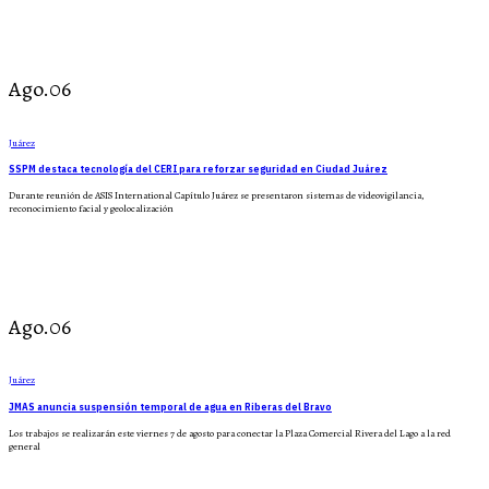
Ago.06
Juárez
SSPM destaca tecnología del CERI para reforzar seguridad en Ciudad Juárez
Durante reunión de ASIS International Capítulo Juárez se presentaron sistemas de videovigilancia,
reconocimiento facial y geolocalización
Ago.06
Juárez
JMAS anuncia suspensión temporal de agua en Riberas del Bravo
Los trabajos se realizarán este viernes 7 de agosto para conectar la Plaza Comercial Rivera del Lago a la red
general