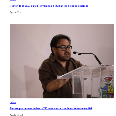
Rector de la UACJ da la bienvenida a estudiantes de nuevo ingreso
Ago.06
Hits:
0
Juárez
Alertan por cobros de hasta 750 pesos por carta de no adeudo predial
Ago.06
Hits:
0