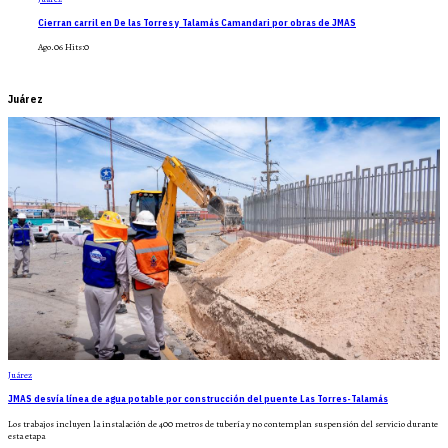
Cierran carril en De las Torres y Talamás Camandari por obras de JMAS
Ago.06
Hits:
0
Juárez
Juárez
JMAS desvía línea de agua potable por construcción del puente Las Torres-Talamás
Los trabajos incluyen la instalación de 400 metros de tubería y no contemplan suspensión del servicio durante
esta etapa