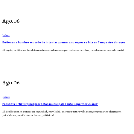
Ago.06
Juárez
Detienen a hombre acusado de intentar quemar a su esposa e hija en Campestre Virreyes
El sujeto, de 60 años, fue detenido tras una denuncia por violencia familiar; llevaba nueve dosis de cristal
Ago.06
Juárez
Presenta Ortiz Orpinel proyectos municipales ante Coparmex Juárez
El alcalde expuso avances en seguridad, movilidad, infraestructura y finanzas; empresarios plantearon
prioridades para fortalecer la competitividad