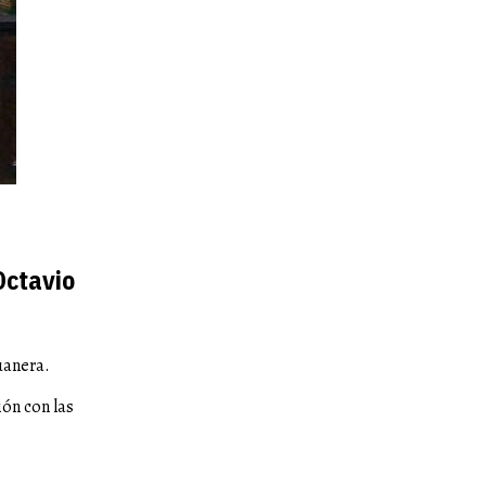
Octavio
uanera.
ión con las