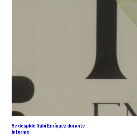
Se despide Rubí Enríquez durante
informe.