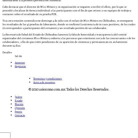
identificaron a la primera persona con síntomas.
Cabe destacar que el director de Miss México y su organización se negaron a recibir el oficio, por lo que se
procedió a localizar de forma individual a las participantes con el fin de que avisen a sus equipos de trabajo y
contactos sobre el resultado de su prueba PCR.
Tras otra reunión sostenida este domingo 4 de julio con el enlace de Miss México en Chihuahua, se entregaron
los resultados de las 43 pruebas de laboratorio, donde se confirmó la existencia de 16 casos positivos, de los cuales
15 corresponden a participantes del certamen y un resultado positivo de un colaborador.
La Secretaría de Salud del Estado de Chihuahua lamenta la falta de honestidad y transparencia del comité
organizador del certamen Miss México y exhorta a las personas que estuvieron cerca de las concursantes o de los
colaboradores, a fin de que estén pendientes de su aparición de síntomas y permanezcan en aislamiento
durante 14 días.
Detalles
Jul.06
Anterior
Siguiente
Terminos y condiciones
Acerca de nosotros
© 2020 asiescomo.com.mx Todos los Derechos Reservados.
Juárez
Estado
Nación
Opinión
Sports
Contacto