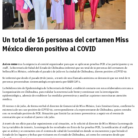
Un total de 16 personas del certamen Miss
México dieron positivo al COVID
Asi es como
tras la exigencia al comité organizador para que se aplicaran pruebas PCR a las participantes y su
staff , la Secretaría de Salud del Estado de Chihuahua informó que un total de 16 personas del certamen de
belleza Miss México, celebrado el pasado 1 de julio en la ciudad de Chihuahua, dieron positivo a COVID-19.
Se informó que desde el pasado 30 de junio, a través de una llamada anónima se denunció que un total de 11
personas presentaban sintomatología respiratoria por SARS CoV-2.
La Subdirección de Epidemiología de la Secretaría de Salud, estableció contacto con una colaboradora cercana a
la organización en Chihuahua, para validar la ocurrencia de brote y continuar con la investigación
epidemiológica, además de establecer las medidas preventivas y auxiliar a quienes necesitaran atención
médica.
El viernes 2 de julio, de forma verbal el director de Comercial de Miss México, Luis Jiménez Corzo, confirmó la
existencia de un caso positivo de COVID-19, correspondiente a la representante de Chihuahua, quien contaba
con su resultado positivo de PCR. Situación que limitó las acciones preventivas a seguir en el evento de
coronación que se realizó el jueves 1 de julio.
A través de un oficio para dar seguimiento a tal situación, se le solicitó al director de Miss México la entrega de
las 14 variables de interés, la entrega de los resultados en físico de las pruebas PCR, la notificación al staff para
que se aíslen y se contacten con el sistema de salud de la entidad en donde se encuentren y que brinde el
listado de los lugares y fechas que visitaron en el estado de Chihuahua, así como los contactos desde que