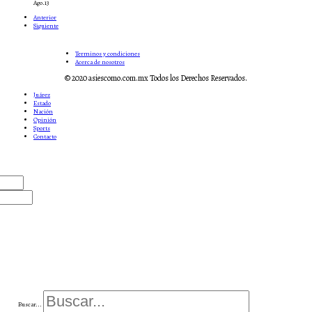
Ago.13
Anterior
Siguiente
Terminos y condiciones
Acerca de nosotros
© 2020 asiescomo.com.mx Todos los Derechos Reservados.
Juárez
Estado
Nación
Opinión
Sports
Contacto
Buscar...