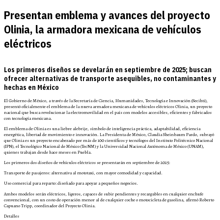
Presentan emblema y avances del proyecto
Olinia, la armadora mexicana de vehículos
eléctricos
Los primeros diseños se develarán en septiembre de 2025; buscan
ofrecer alternativas de transporte asequibles, no contaminantes y
hechas en México
El Gobierno de México, a través de la Secretaría de Ciencia, Humanidades, Tecnología e Innovación (Secihti),
presentó oficialmente el emblema de la nueva armadora mexicana de vehículos eléctricos Olinia, un proyecto
nacional que busca revolucionar la electromovilidad en el país con modelos accesibles, eficientes y fabricados
con tecnología mexicana.
El emblema de Olinia es una liebre alebrije, símbolo de inteligencia práctica, adaptabilidad, eficiencia
energética, libertad de movimiento e innovación. La Presidenta de México, Claudia Sheinbaum Pardo, subrayó
que Olinia es un proyecto encabezado por más de 100 científicos y tecnólogos del Instituto Politécnico Nacional
(IPN), el Tecnológico Nacional de México (TecNM) y la Universidad Nacional Autónoma de México (UNAM),
quienes trabajan desde hace meses en Puebla.
Los primeros dos diseños de vehículos eléctricos se presentarán en septiembre de 2025:
Transporte de pasajeros: alternativa al mototaxi, con mayor comodidad y capacidad.
Uso comercial para reparto: diseñado para apoyar a pequeños negocios.
Ambos modelos serán eléctricos, ligeros, capaces de subir pendientes y recargables en cualquier enchufe
convencional, con un costo de operación menor al de cualquier coche o motocicleta de gasolina, afirmó Roberto
Capuano Tripp, coordinador del Proyecto Olinia.
Detalles