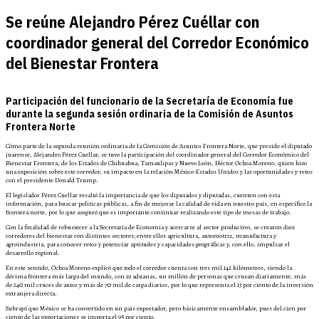
Se reúne Alejandro Pérez Cuéllar con
coordinador general del Corredor Económico
del Bienestar Frontera
Participación del funcionario de la Secretaría de Economía fue
durante la segunda sesión ordinaria de la Comisión de Asuntos
Frontera Norte
Cómo parte de la segunda reunión ordinaria de la Comisión de Asuntos Frontera Norte, que preside el diputado
juarense, Alejandro Pérez Cuellar, se tuvo la participación del coordinador general del Corredor Económico del
Bienestar Frontera, de los Estados de Chihuahua, Tamaulipas y Nuevo León, Héctor Ochoa Moreno, quien hizo
una exposición sobre este corredor, su impacto en la relación México-Estados Unidos y las oportunidades y retos
con el presidente Donald Trump.
El legislador Pérez Cuellar resaltó la importancia de que los diputados y diputadas, cuenten con esta
información, para buscar políticas públicas, a fin de mejorar la calidad de vida en nuestro país, en específico la
frontera norte, por lo que aseguró que es importante continuar realizando este tipo de mesas de trabajo.
Con la finalidad de robustecer a la Secretaría de Economía y acercarse al sector productivo, se crearon diez
corredores del bienestar con distintos sectores; entre ellos agricultura, automotriz, manufactura y
agroindustria, para conocer retos y potenciar aptitudes y capacidades geográficas y, con ello, impulsar el
desarrollo regional.
En este sentido, Ochoa Moreno explicó que todo el corredor cuenta con tres mil 142 kilómetros, siendo la
décima frontera más larga del mundo, con 19 aduanas, un millón de personas que cruzan diariamente, más
de 240 mil cruces de autos y más de 70 mil de carga diarios, por lo que representa el 13 por ciento de la inversión
extranjera directa.
Subrayó que México se ha convertido en un país exportador, pero básicamente ensamblador, pues del cien por
ciento de las exportaciones se importa el 95 por ciento.