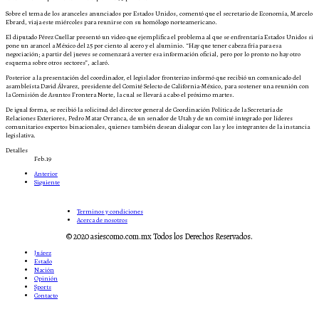
Sobre el tema de los aranceles anunciados por Estados Unidos, comentó que el secretario de Economía, Marcelo
Ebrard, viaja este miércoles para reunirse con su homólogo norteamericano.
El diputado Pérez Cuellar presentó un video que ejemplifica el problema al que se enfrentaría Estados Unidos si
pone un arancel a México del 25 por ciento al acero y el aluminio. “Hay que tener cabeza fría para esa
negociación; a partir del jueves se comenzará a verter esa información oficial, pero por lo pronto no hay otro
esquema sobre otros sectores”, aclaró.
Posterior a la presentación del coordinador, el legislador fronterizo informó que recibió un comunicado del
asambleísta David Álvarez, presidente del Comité Selecto de California-México, para sostener una reunión con
la Comisión de Asuntos Frontera Norte, la cual se llevará a cabo el próximo martes.
De igual forma, se recibió la solicitud del director general de Coordinación Política de la Secretaría de
Relaciones Exteriores, Pedro Matar Orranca, de un senador de Utah y de un comité integrado por líderes
comunitarios expertos binacionales, quienes también desean dialogar con las y los integrantes de la instancia
legislativa.
Detalles
Feb.19
Anterior
Siguiente
Terminos y condiciones
Acerca de nosotros
© 2020 asiescomo.com.mx Todos los Derechos Reservados.
Juárez
Estado
Nación
Opinión
Sports
Contacto